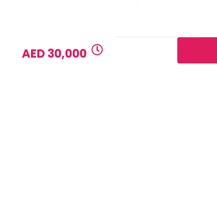
Drinks
Breakfast, 
EXTRA
1 DAY RATE
AED 30,000