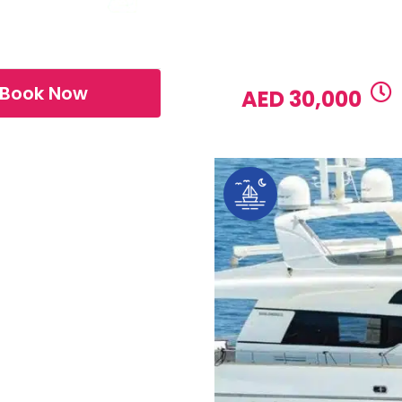
Lunch, Dinner
Water activiti
FOOD
1 DAY RATE
Book Now
AED 30,000