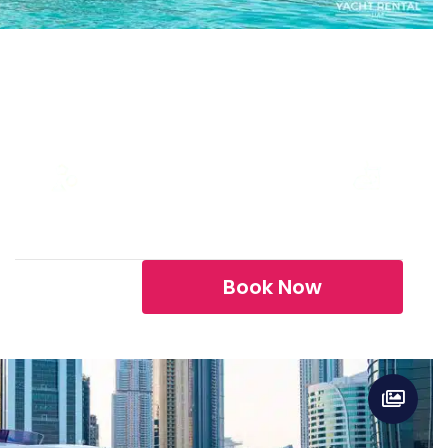
Aicon 85 – Tayget
GUESTS
CAPACITY
LENGTH
BUILD
6
20
85ft
Aicon
bob
Breakfast, Lunch, Dinner,
...
Private chef, Barte...
EXTRA
FOOD
Book Now