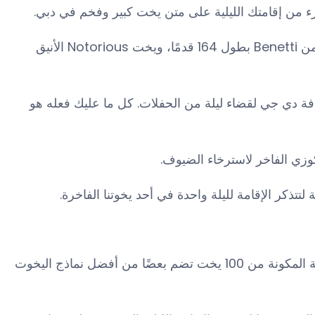
زء من إقامتك الليلية على متن يخت كبير وفخم في دبي.
من خلال باقات تجربة الإقامة الليلية، نقدم العديد من خيارات استئجار اليخوت الفاخرة، بما في ذلك يخت Code 8 الضخم من Benetti بطول 164 قدمًا، ويخت Notorious الأنيق
ضافة دي جي لقضاء ليلة من الحفلات. كل ما عليك فعله هو
وزي الفاخر لاسترخاء الضيوف.
ذكر الإقامة لليلة واحدة في أحد يخوتنا الفاخرة.
نقدم لك خدمة تأجير يخوت دبي لليلة واحدة بسهولة وبدون ضغوط مع أجمل الأساطيل المستأجرة. حيث أنّ مجموعتنا الرائعة المكونة من 100 يخت تضم بعضًا من أفضل نماذج اليخوت