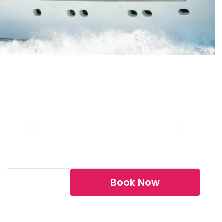
San Lorenzo 72 – FOS
GUESTS
CAPACITY
LENGTH
BUILD
8
30
72ft
San Lorenzo
bob
Breakfast, Lunch, Dinner,
...
Private chef, Barte...
EXTRA
FOOD
Book Now