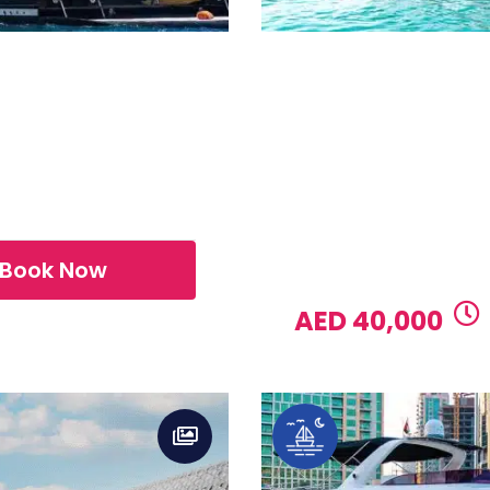
 Fly – Notorious
LENGTH
BUILD
90ft
Sunseeker
Water activities, Sea
and donut, Water spo
Book Now
1 DAY RATE
AED 40,000