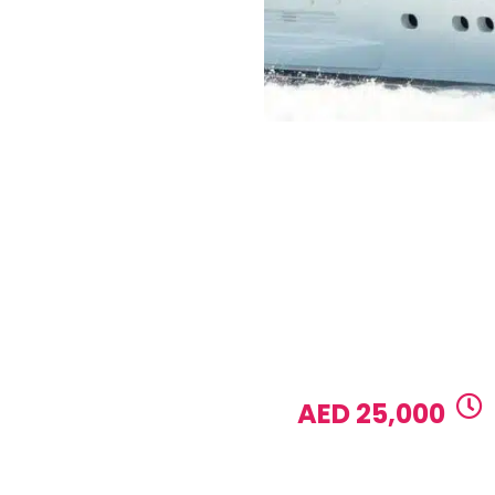
Water activities, Sea
and donut, Water spo
1 DAY RATE
AED 25,000