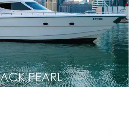
Duretti 85 – Black Pearl
GUESTS
CAPACITY
LENGTH
BUILD
6
45
85ft
Duretti