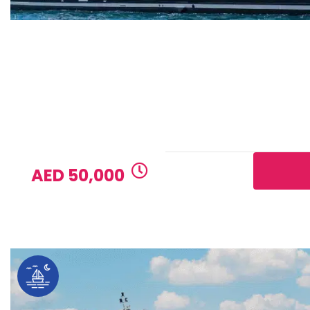
Sunseeker 90
GUESTS
CAPACITY
8
20
1 DAY RATE
AED 50,000