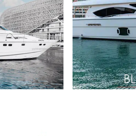
line 76 – Liberty
LENGTH
BUILD
76ft
Fairline