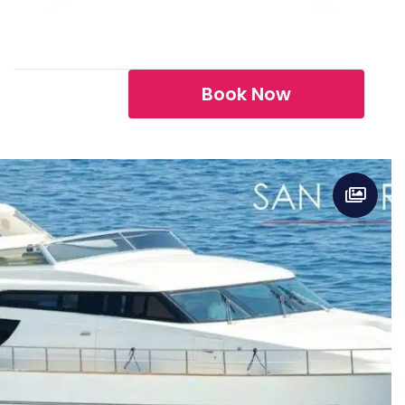
es
Drinks
EXTRA
FOOD
Book Now